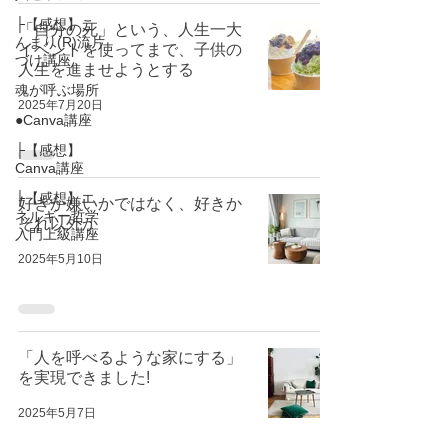
├【感想】こ
「自分の死」という、人生一大
んまり(R)流片
イベントを使ってまで、子供の
づけ講座
人生を進ませようとする
魂が呼ぶ場所
2025年7月20日
●Canva講座
├【感想】
Canva講座
├【感想】エ
好きか嫌いかではなく、好きか
ネルギー哲学
それ以外か
入門上級講座
2025年5月10日
「人を呼べるような家にする」
を実現できました!
2025年5月7日