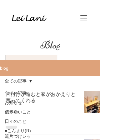
Blog
blog
全ての記事
全ての記事
片付けが進むと家がおかえりと
言ってくれる
お知らせ
6月12日
伝えたいこと
日々のこと
●こんまり(R)
流片づけレッ