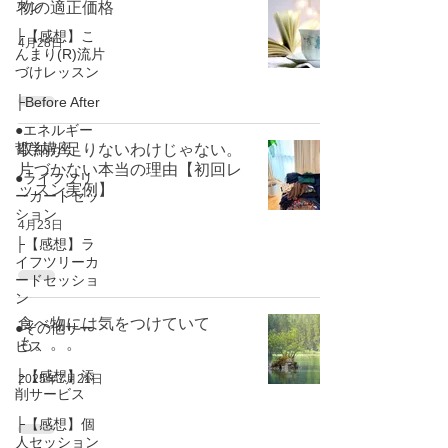
スン
物の適正価格
├【感想】こ
4月28日
んまり(R)流片
づけレッスン
├Before After
●エネルギー
哲学講座
収納が足りないわけじゃない。
片づかない本当の理由【初回レ
●ライフツリ
ッスン実例】
ーカードセッ
ション
4月23日
├【感想】ラ
イフツリーカ
ードセッショ
ン
食べ物には気をつけていて
●その他サー
も。。。
ビス
├【感想】添
2025年7月21日
削サービス
├【感想】個
人セッション