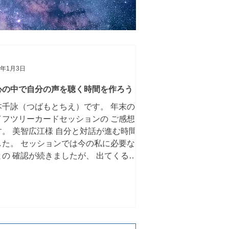
ネルギー哲学を聞いてみたい人にお勧
したいです。 とても楽しかった！とい
ご感想は本当に嬉しいです。 楽しくな
と入ってくるものも入ってこないです
んね。 一度本を読んだら全部分かる。
度講座を受けたら完璧に理解でき
5年1月3日
心の中で自分の声を聴く時間を作ろう
本千詠（つばもとちえ）です。 年末の
イフツリーカードセッションの ご感想
す。 美智広江様 自分と対話が進む時間
した。 セッションでは今の私に必要な
との 確認が続きましたが、 出てくるも
がどこまで行っても 安心に繋がってい
した。 来年は種蒔きの年。...