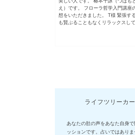
美しい人です。 椿本千詠（つばも
え）です。 フローラ哲学入門講座
想をいただきました。 T様 緊張す
も賢ぶることもなくリラックスし
でき、数日経った今、癒やされた
ています。 椿本さんの富優美に触
だなぁと。 数日講座の内容をかみ
いると「花を飾ると、神舞い降り
はそういうことなのか！と仏図わ
瞬間がありました。 本（※注 花
と、神舞い降りる）は何度も読ん
書いてあるのにわかったつもりだ
うで、突然わからされました。 他
や本等で、この世はワンレスで、
ライフツリーカ
えるなら幹で全て繋がっていてわ
一人一人は枝葉。みんな繋がって
知ったけど、わかっていませんで
あなたの肚の声をあなた自身で
それがフローラ哲学を通してわか
た。わからされました。 今とても
ッションです。占いではありま