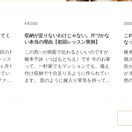
4月23日
202
ってく
収納が足りないわけじゃない。片づかな
こ
い本当の理由【初回レッスン実例】
な
回目の片
この気✨が画面で伝わるといいのですが
椿
レッス
椿本千詠（つばもとちえ）です 今のお家
個
1ヶ月ち
って、一軒家でもマンションでも、備え
告が
めてい
付け収納で十分足りるように作られてい
が
ファー
ます。 昔のように嫁入り箪笥を持ってい
然
を別の
く時代ではありませんよね。 それなの
は
を寝室
に、片づけようと思った途端に収納ケー
そ
グテー
スを買う人が本当に多いです。 でも、そ
な
いらっ
れ逆です。 足りないのは収納ではなく、
が
置き、
今ある収納を活かす方法 自分が管理でき
て
と。 1
る物量への調整 この2つです。 片づかな
す
始めて
いのは能力不足ではありません。 ただ、
も