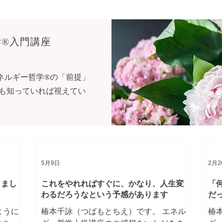
た状態
物が多すぎるだけ。 そして、片付け方法
ま
歩が一
を知らないだけです。 初回レッスンは
す
き始め
「洋服」から始めます 初回に洋服をやる
鎮
®︎入門講座
くなり
のには明確な理由があります。（これは
っ
楽だか
また別記事で） 今回のA様邸も、まずは家
を
、この
中の洋服を全部集めました。 この段階で
ぞ
ネルギー哲学®の「前提」
回目はハ
皆さん驚かれます。 「こんなに持ってた
は
も知っていれば視えてい
付けま
の…？」 ほとんどの方が、自分で把握し
と
全部集
ている量より多いです。 でも、この現実
ス
なくて
を見ることがとても大事。 今の位置を知
ん
、よく
らなければ、ゴールまでの距離も分かり
の
う絶対
ません。 別角度から見ると… ショックを
そ
たけれ
受けても大丈夫。むしろそのショック
が
が、次の行動を変えま
ま
5月9日
2月2
りまし
これをやれればすぐに、かなり、人生変
「
わるだろうなという予感があります
だ
ように
椿本千詠（つばもとちえ）です。 エネル
椿