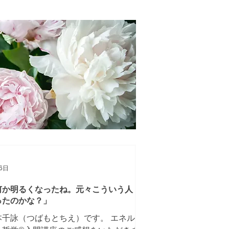
した‥! 実はこういうこと、時々起きま
。 片付けレッスンのとき、キッチンに
座する食器乾燥機を見て「これはちょ
となくせない」とおっしゃっていたの
、私もよく覚えています。 人にはそれ
れ、 「ここは大丈夫です」 「ここは今
触れたくない」 「今は変えたくない」
いう場所があります。 片付け個人レッ
ンで、 それを無理やり捨てさせる、 な
てことはありません。 片付けレッスン
目的は、 モノを減らすことではなく、
の人らしく幸せになることです。 モノ
減るのは結果であって、 目的ではあり
6日
何か明るくなったね。元々こういう人
ったのかな？」
本千詠（つばもとちえ）です。 エネル