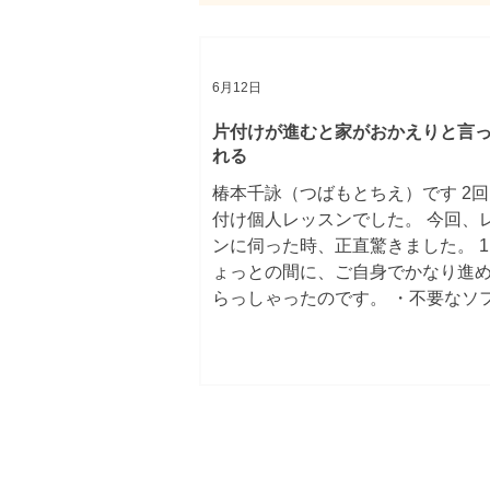
6月12日
片付けが進むと家がおかえりと言
れる
椿本千詠（つばもとちえ）です 2
付け個人レッスンでした。 今回、
ンに伺った時、正直驚きました。 
ょっとの間に、ご自身でかなり進
らっしゃったのです。 ・不要なソ
を撤去 ・リビングにあったベッド
部屋に移動させ、空いていた部屋
に ・仕事用のコーナーをダイニン
ブルではなく確保 そこまで進めて
しゃいました。 寝室にグリーンを
ぐっすり眠れるようになったとのこ
回目のレッスンで、すでに行動を