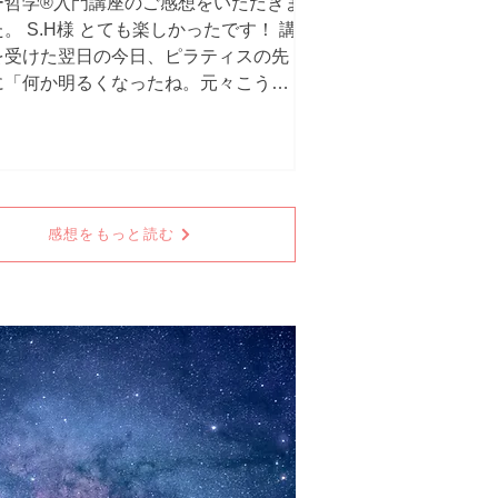
ー哲学®︎入門講座のご感想をいただきま
。 S.H様 とても楽しかったです！ 講
を受けた翌日の今日、ピラティスの先
に「何か明るくなったね。元々こうい
人だったのかな？」と言われました
笑） 花神（※花を飾ると、神舞い降り
）に書いていたことやフローラさんの
っていることであっそういうことかと
ったこともあったし、やっぱりまだよ
感想をもっと読む
分からないなぁという部分もありまし
。 特に「観察」をどうすれば良いのか
いう所がいまいちピンと来ていないの
、また上級講座や本講座を受けて分か
たらいいなと思いました。 花神の本よ
もチャクラについてより教えてもらえ
ので、早速実生活に取り入れていきた
です。 私のようにエネルギー哲学に興
がある、花神を読んだけどよく分から
い、見えない側の人から語ってくれる