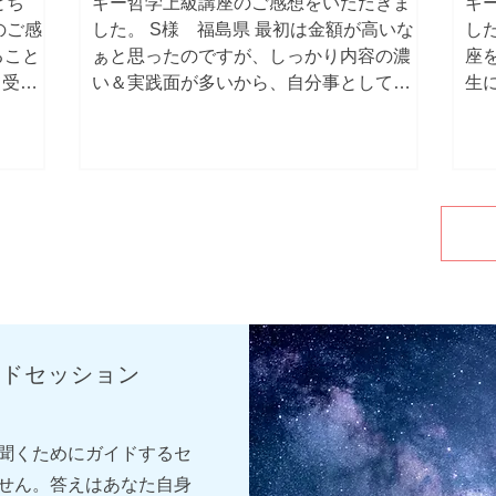
とち
ギー哲学上級講座のご感想をいただきま
ギ
のご感
した。 S様 福島県 最初は金額が高いな
した
ること
ぁと思ったのですが、しっかり内容の濃
座
て受講
い＆実践面が多いから、自分事としてば
生
と感じ
っちり味わえる3回の講座でした。 2回目
う
れたん
のチャクラの講座は情報がもりだくさん
（
しめて
で、時々見返しながらその時使いたいも
る
る」と
のを取り入れていきたいです。 入門講座
仰
かった
の時点ではよく分からなかった「観察」
思
を飾る
が観察ノートを付けることで「観察」っ
く
でそう
てこんな感じでいいのかな・・？と少し
た
ったよ
自信が持てたのが良かったです。 最終回
と
の講座
では、自分について深く掘り下げていく
で
木に例
お手伝いをしてもらい、普通だったら人
れ
ードセッション
たし達
に言うのは恥ずかしいなと思うようなこ
り
いる。
とも、つまらなさそうにとか茶化したり
た
した。
とか一切なく真剣に自然に優しく聞いて
い
聞くためにガイドするセ
りまし
下さるので安心してお話できました。 余
味
居心地
談のお話も楽しかったです。 入門講座の
な
せん。答えはあなた自身