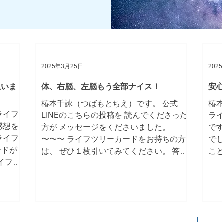
あなた
後も感じたのですが、上級講座を受け終
エ
世界は
わった直後も晴れやかな気持ちになりま
め
スもカ
した。 旦那に対してのモヤモヤとか怒り
う
為に始
とか拗ねた気持ちは一旦置いておいて、
い
きだけ
一緒にやりたいことは素直に冷静にやり
も
がは
たいと言ってみたり、ありがとうと言っ
一
2025年3月25日
202
たり
思いま
体、右脳、左脳もう全部ナイス！
安
椿本千詠（つばもとちえ）です。 公式
椿
ライフ
LINEのこちらの投稿を 読んでくださった
ラ
感想を
方が メッセージをくださいました。
で
ライフ
〜〜〜 ライフツリーカードをお持ちの方
で
ードが
は、 ぜひ１枚引いてみてください。 答え
こ
イフツ
はいつも自分の中にあります。 それがわ
の
を申し
からない時もあるでしょう。...
きま