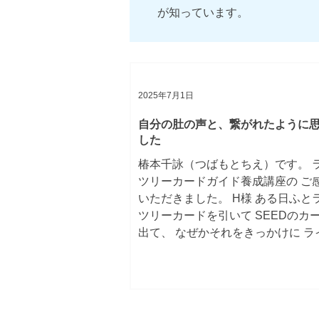
が良く安心しています。 わたしも
が知っています。
もみーんな大丈夫なんだと。この
優しいのだと。 フラワーエッセン
ラーセラピーも、自分を知り癒す
めたのだったと思い出し、元々好
ど、好きという輪郭のようなもの
2025年7月1日
自分の肚の声と、繋がれたように
した
椿本千詠（つばもとちえ）です。 
ツリーカードガイド養成講座の ご
いただきました。 H様 ある日ふと
ツリーカードを引いて SEEDのカ
出て、 なぜかそれをきっかけに ラ
リーカードガイド養成講座の 受講
込みました。...