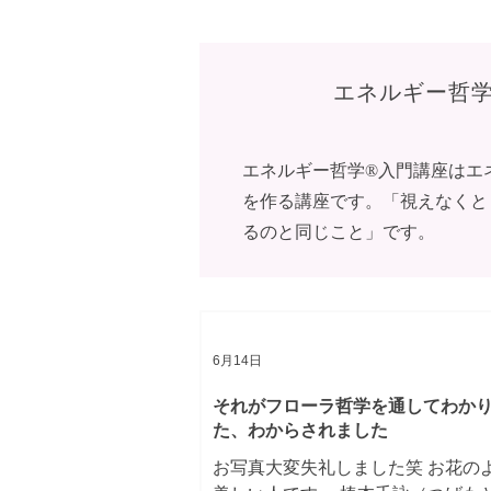
いたので、完全にスイッチが入っ
でした。 片付けは誰でも最初の一
番、腰が重いです。 でも、一度動
エネルギー哲学
ると勢いがついて、次々と進めた
ます。 片付いた部屋で暮らす方が
ら。 それを体感したから。 そして
エネルギー哲学®入門講座はエ
勢いは今後加速していきます。 2
を作る講座です。「視えなくと
ンドバッグ、靴、布団、本まで片
した。 ハンドバックも靴もまずは
るのと同じこと」です。
めて見極めます。 パッとみて選べ
も、持ってみたり、履いてみたら
わかる。 例えば靴なら ・これはも
取っておく靴なのか ・気に入って
ど、もうお役
6月14日
それがフローラ哲学を通してわか
た、わからされました
お写真大変失礼しました笑 お花の