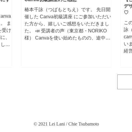
デ
椿本千詠（つばもとちえ）です。 先日開
♡
nva
催した Canva初級講座 にご参加いただい
こ
。 ま
た方から、嬉しいご感想をいただきまし
詠
を受け
た。 📣 受講者の声（東京都・NORIKO
c
間に、
様） Canvaを使い始めたものの、途中で
い
まし
挫折し、しばらく使用していませんでし
経
が出て
た。...
ろ
た
ね。.
© 2021 Lei Lani / Chie Tsubamoto