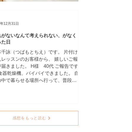
5年12月31日
れがないなんて考えられない、がなく
った日
本千詠（つばもとちえ）です。 片付け
人レッスンのお客様から、 嬉しいご報
届きました。 H様 40代 ご報告です
 食器乾燥機、バイバイできました。 自
の中で暮らせる場所へ行って、普段と
少し違う暮らし方をさせていただき、
の後、意外とあっさり‥ 「これがない
んて考えられない」と思っていました
、無しになって、大丈夫でした。 そし
、今は その方がいいなと思っていま
感想をもっと読む
。 自分でびっくりして、、千詠さんに
 報告をさせていただきたいな‥と 思い