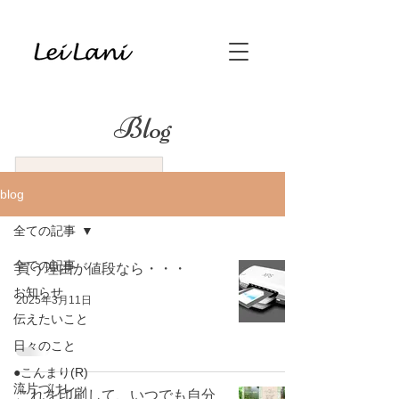
Blog
blog
全ての記事
全ての記事
買う理由が値段なら・・・
お知らせ
2025年3月11日
伝えたいこと
日々のこと
●こんまり(R)
流片づけレッ
これを印刷して、いつでも自分