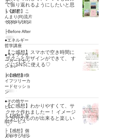
スン
で振り返れるようにしたいと思
います
├【感想】こ
んまり(R)流片
2022年5月30日
づけレッスン
├Before After
●エネルギー
哲学講座
【ご感想】スマホで空き時間に
●ライフツリ
サクっとデザインができて、 す
ーカードセッ
ぐにSNSに使える♡
ション
├【感想】ラ
2021年7月8日
イフツリーカ
ードセッショ
ン
●その他サー
【ご感想】わかりやすくて、サ
ビス
クサク作れましたー！ イメージ
├【感想】添
どおりのものが出来ると楽しい
削サービス
♡
├【感想】個
2021年7月4日
人セッション