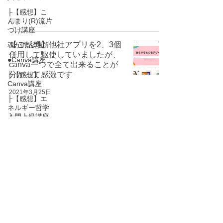
├【感想】こ
んまり(R)流片
づけ講座
【ご感想】他社アプリを2、3個
魂が呼ぶ場所
併用して駆使していましたが、
●Canva講座
canva一つで全て出来ることが
分かって感激です
├【感想】
Canva講座
2021年3月25日
├【感想】エ
ネルギー哲学
入門上級講座
150件の記事
142件の記事
エネルギー哲学
（150）
須王フローラ
（142）
116件の記事
105件の記事
63件の記事
こんまり
（116）
片付け
（105）
ときめき
（63）
43件の記事
26件の記事
椿本千詠
（43）
ライフツリーカード
（26）
17件の記事
11件の記事
片づけ
（17）
#捨てる技術
（11）
11件の記事
#片づけレッスン
（11）
7件の記事
#片付けレッスンコンサルタント
（7）
6件の記事
5件の記事
マツダミヒロ
（6）
Canva
（5）
4件の記事
1件の記事
ライフツリー
（4）
アガスティアの葉
（1）
1件の記事
1件の記事
アネラ
（1）
アーユルベーダ
（1）
1件の記事
1件の記事
スリランカ
（1）
パンチャカルマ
（1）