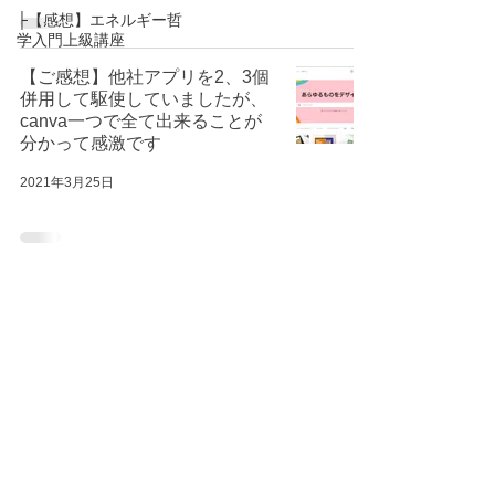
├【感想】エネルギー哲
学入門上級講座
【ご感想】他社アプリを2、3個
併用して駆使していましたが、
canva一つで全て出来ることが
分かって感激です
2021年3月25日
150件の記事
142件の記事
エネルギー哲学
（150）
須王フローラ
（142）
116件の記事
105件の記事
63件の記事
こんまり
（116）
片付け
（105）
ときめき
（63）
43件の記事
26件の記事
椿本千詠
（43）
ライフツリーカード
（26）
17件の記事
11件の記事
片づけ
（17）
#捨てる技術
（11）
11件の記事
#片づけレッスン
（11）
7件の記事
#片付けレッスンコンサルタント
（7）
6件の記事
5件の記事
マツダミヒロ
（6）
Canva
（5）
4件の記事
1件の記事
ライフツリー
（4）
アガスティアの葉
（1）
1件の記事
1件の記事
アネラ
（1）
アーユルベーダ
（1）
1件の記事
1件の記事
スリランカ
（1）
パンチャカルマ
（1）
1件の記事
1件の記事
フローラ哲学
（1）
万国津梁館
（1）