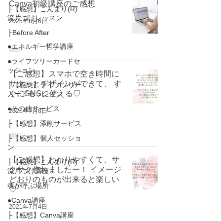
Canva初級講座のご感想
├【感想】こんまり(R)
流片づけレッスン
2025年8月6日
├Before After
●エネルギー哲学講座
●ライフツリーカードセ
ッション
【ご感想】スマホで空き時間に
サクっとデザインができて、 す
├【感想】ライフツリー
ぐにSNSに使える♡
カードセッション
●その他サービス
2021年7月8日
├【感想】添削サービス
├【感想】個人セッショ
ン
【ご感想】わかりやすくて、サ
├【感想】こんまり(R)
クサク作れましたー！ イメージ
流片づけ講座
どおりのものが出来ると楽しい
魂が呼ぶ場所
♡
●Canva講座
2021年7月4日
├【感想】Canva講座