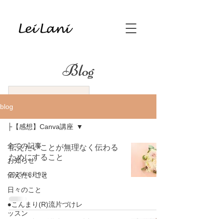
Blog
blog
├【感想】Canva講座
全ての記事
伝えたいことが無理なく伝わる
ためにすること
お知らせ
2025年8月9日
伝えたいこと
日々のこと
●こんまり(R)流片づけレ
ッスン