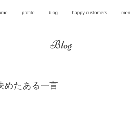
ome
profile
blog
happy customers
men
Blog
決めたある一言