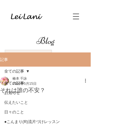
Blog
記事
全ての記事
椿本 千詠
全ての記事
2024年5月15日
それは誰の不安？
お知らせ
伝えたいこと
日々のこと
●こんまり(R)流片づけレッスン