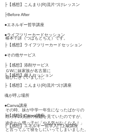
├【感想】こんまり(R)流片づけレッスン
├Before After
●エネルギー哲学講座
●ライフツリーカードセッション
椿本千詠（つばもとちえ）です。
├【感想】ライフツリーカードセッション
●その他サービス
├【感想】添削サービス
ＧWに妹家族が名古屋に
├【感想】個人セッション
遊びにきていました。
├【感想】こんまり(R)流片づけ講座
魂が呼ぶ場所
●Canva講座
その時、妹が中学一年生になったばかりの
├【感想】Canva講座
甥っ子の英語の宿題を見ていたのですが、
途中から甥っ子が「やる気がなくなる！」
├【感想】エネルギー哲学入門上級講座
と言ってふて寝をしにいってしまいました。