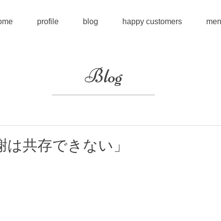
ome
profile
blog
happy customers
men
Blog
謝は共存できない」