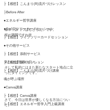
├【感想】こんまり(R)流片づけレッスン
├Before After
●エネルギー哲学講座
●ライフツリーカードセッション
椿本千詠（つばもとちえ）です。
桜が満開ですね🌸
├【感想】ライフツリーカードセッション
●その他サービス
├【感想】添削サービス
気づけば怒涛の日々。
├【感想】個人セッション
そして私的にはまた新たなスタート地点に立
├【感想】こんまり(R)流片づけ講座
ったタイミングです。
魂が呼ぶ場所
●Canva講座
├【感想】Canva講座
さて、今日は世界が優しくなる方法につい
├【感想】エネルギー哲学入門上級講座
て。