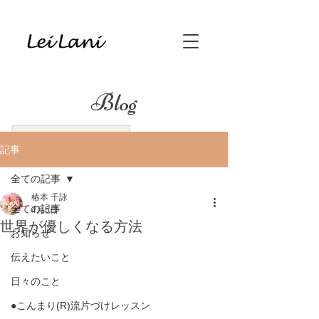
Blog
記事
全ての記事
椿本 千詠
全ての記事
4月5日
世界が優しくなる方法
お知らせ
伝えたいこと
日々のこと
●こんまり(R)流片づけレッスン