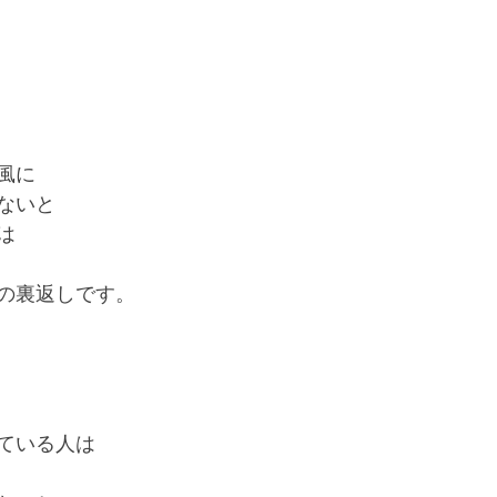
風に
ないと
は
の裏返しです。
ている人は