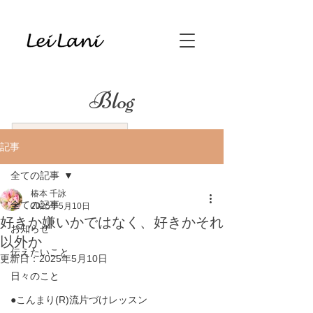
Blog
記事
全ての記事
椿本 千詠
全ての記事
2025年5月10日
好きか嫌いかではなく、好きかそれ
お知らせ
以外か
伝えたいこと
更新日：
2025年5月10日
日々のこと
●こんまり(R)流片づけレッスン