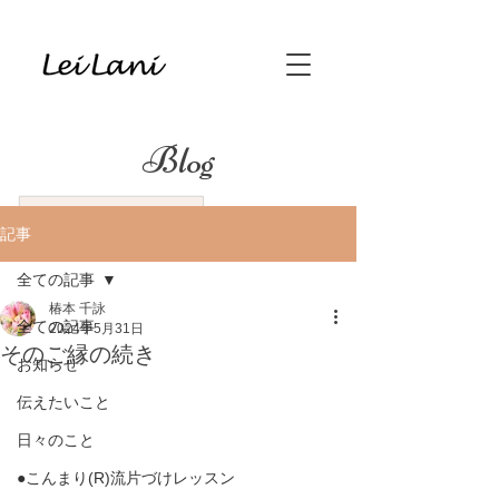
Blog
記事
全ての記事
椿本 千詠
全ての記事
2024年5月31日
そのご縁の続き
お知らせ
伝えたいこと
日々のこと
●こんまり(R)流片づけレッスン