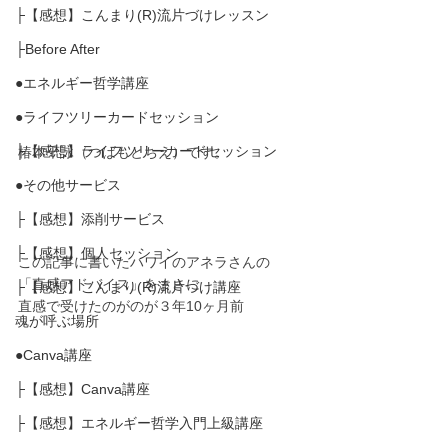
├【感想】こんまり(R)流片づけレッスン
├Before After
●エネルギー哲学講座
●ライフツリーカードセッション
├【感想】ライフツリーカードセッション
椿本千詠（つばもとちえ）です。
●その他サービス
├【感想】添削サービス
├【感想】個人セッション
この記事に書いたハワイのアネラさんの
「直感アドバイス」をまさに
├【感想】こんまり(R)流片づけ講座
直感で受けたのがのが３年10ヶ月前
魂が呼ぶ場所
●Canva講座
├【感想】Canva講座
├【感想】エネルギー哲学入門上級講座