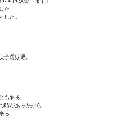
日12時間練習します」
した。
らした。
次予選敗退。
ともある。
の時があったから」
来る。