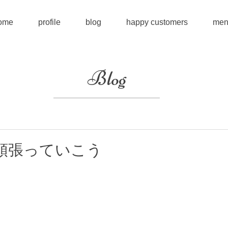
ome
profile
blog
happy customers
men
Blog
頑張っていこう