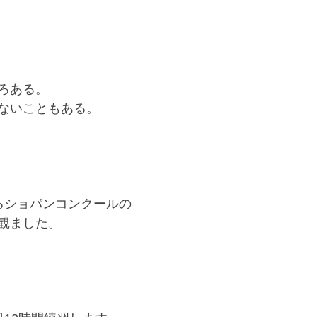
ろある。
ないこともある。
るショパンコンクールの
観ました。