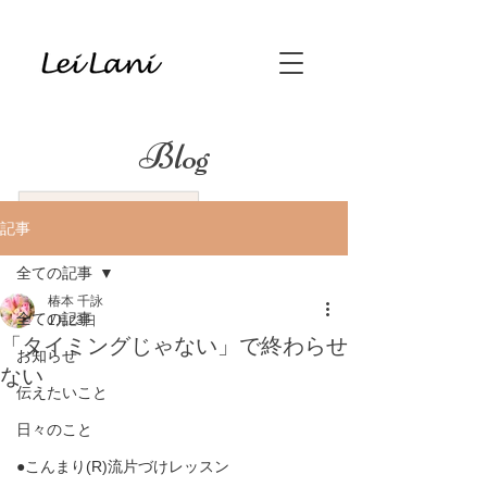
Blog
記事
全ての記事
椿本 千詠
全ての記事
1月23日
「タイミングじゃない」で終わらせ
お知らせ
ない
伝えたいこと
日々のこと
●こんまり(R)流片づけレッスン