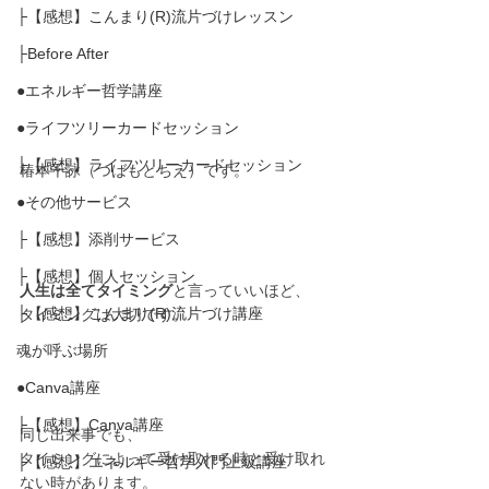
├【感想】こんまり(R)流片づけレッスン
├Before After
●エネルギー哲学講座
●ライフツリーカードセッション
├【感想】ライフツリーカードセッション
椿本千詠（つばもとちえ）です。
●その他サービス
├【感想】添削サービス
├【感想】個人セッション
人生は全てタイミング
と言っていいほど、
├【感想】こんまり(R)流片づけ講座
タイミングは大切です。
魂が呼ぶ場所
●Canva講座
├【感想】Canva講座
同じ出来事でも、
タイミングによって受け取れる時と受け取れ
├【感想】エネルギー哲学入門上級講座
ない時があります。