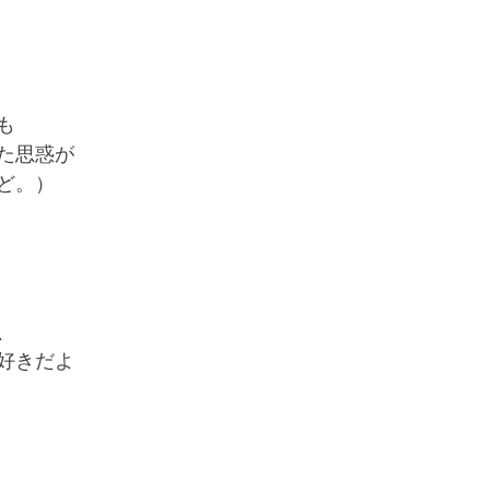
も
た思惑が
ど。）
、
好きだよ