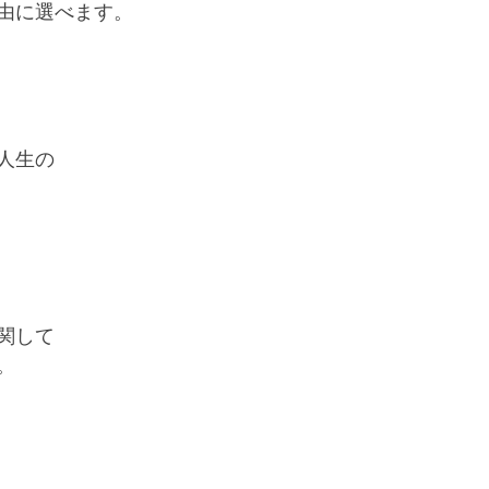
由に選べます。
人生の
関して
。