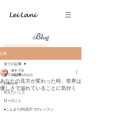
Blog
記事
全ての記事
椿本 千詠
全ての記事
2022年3月31日
あなたの見方が変わった時、世界は
お知らせ
優しさで溢れていることに気付く
伝えたいこと
日々のこと
●こんまり(R)流片づけレッスン