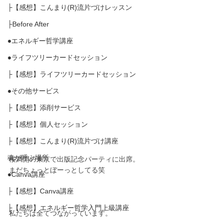
├【感想】こんまり(R)流片づけレッスン
├Before After
●エネルギー哲学講座
●ライフツリーカードセッション
├【感想】ライフツリーカードセッション
●その他サービス
├【感想】添削サービス
├【感想】個人セッション
├【感想】こんまり(R)流片づけ講座
魂が呼ぶ場所
桜満開の東京で出版記念パーティに出席。
まだちょっとぼーっとしてる笑
●Canva講座
├【感想】Canva講座
├【感想】エネルギー哲学入門上級講座
私たちは全てつながっています。