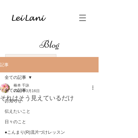
Blog
記事
全ての記事
椿本 千詠
全ての記事
2023年3月16日
それはそう見えているだけ
お知らせ
伝えたいこと
日々のこと
●こんまり(R)流片づけレッスン