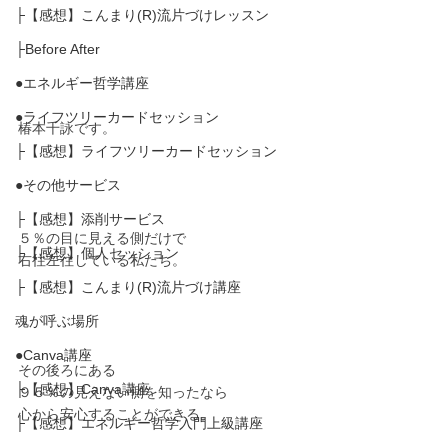
├【感想】こんまり(R)流片づけレッスン
├Before After
●エネルギー哲学講座
●ライフツリーカードセッション
椿本千詠です。
├【感想】ライフツリーカードセッション
●その他サービス
├【感想】添削サービス
５％の目に見える側だけで
├【感想】個人セッション
右往左往している私たち。
├【感想】こんまり(R)流片づけ講座
魂が呼ぶ場所
●Canva講座
その後ろにある
├【感想】Canva講座
９５％の見えない側を知ったなら
心から安心することができる。
├【感想】エネルギー哲学入門上級講座