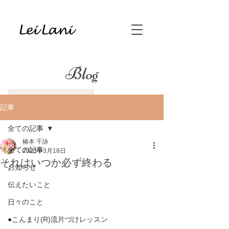
Blog
記事
全ての記事
椿本 千詠
全ての記事
2023年3月18日
それはいつか必ず終わる
お知らせ
伝えたいこと
日々のこと
●こんまり(R)流片づけレッスン