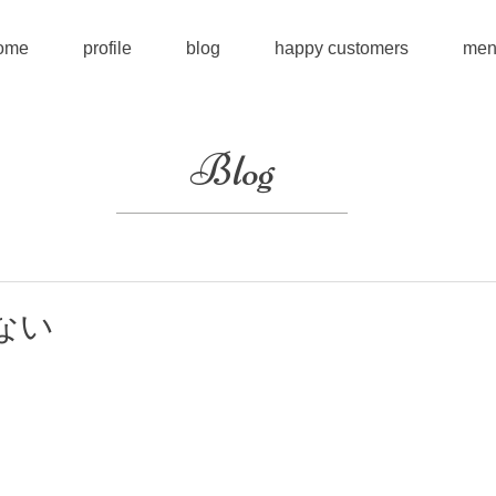
ome
profile
blog
happy customers
men
Blog
ない