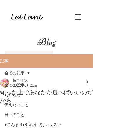
Blog
記事
全ての記事
椿本 千詠
全ての記事
2022年9月21日
知った上であなたが選べばいいのだ
お知らせ
から
伝えたいこと
日々のこと
●こんまり(R)流片づけレッスン