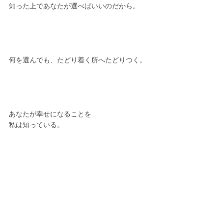
知った上であなたが選べばいいのだから。
何を選んでも、たどり着く所へたどりつく。
あなたが幸せになることを
私は知っている。
エネルギー哲学
®︎
は
現実が幸せになるための哲学です。