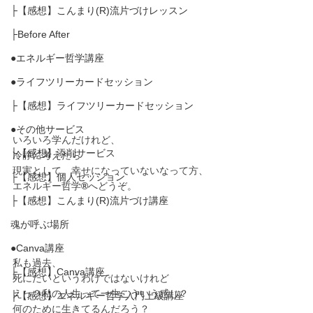
├【感想】こんまり(R)流片づけレッスン
├Before After
●エネルギー哲学講座
●ライフツリーカードセッション
├【感想】ライフツリーカードセッション
●その他サービス
いろいろ学んだけれど、
├【感想】添削サービス
冷静に考えたら
現実として、幸せになっていないなって方、
├【感想】個人セッション
エネルギー哲学
®︎
へどうぞ。
├【感想】こんまり(R)流片づけ講座
魂が呼ぶ場所
●Canva講座
私も過去、
├【感想】Canva講座
死にたいというわけではないけれど
えっ？私の人生って一生こういう感じ？
├【感想】エネルギー哲学入門上級講座
何のために生きてるんだろう？