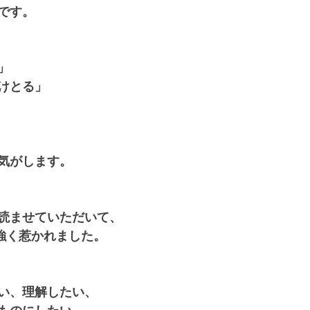
す。  
」 
けとる」 
がします。  
読ませていただいて、 
強く惹かれました。 
い、理解したい、 