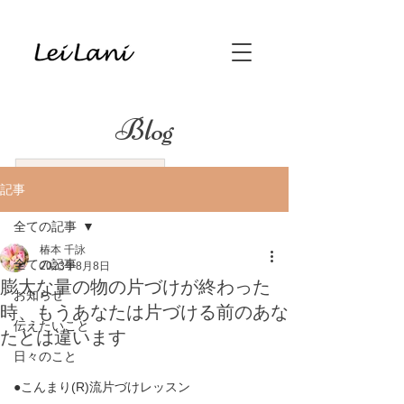
Blog
記事
全ての記事
椿本 千詠
全ての記事
2023年8月8日
膨大な量の物の片づけが終わった
お知らせ
時、もうあなたは片づける前のあな
伝えたいこと
たとは違います
日々のこと
●こんまり(R)流片づけレッスン