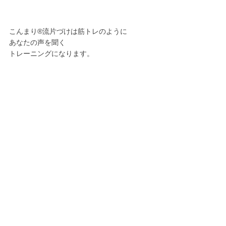
こんまり®︎流片づけは筋トレのように
あなたの声を聞く
トレーニングになります。
膨大な量の物の片づけが終わった時、
もうあなたは片づける前の
あなたとは違います。