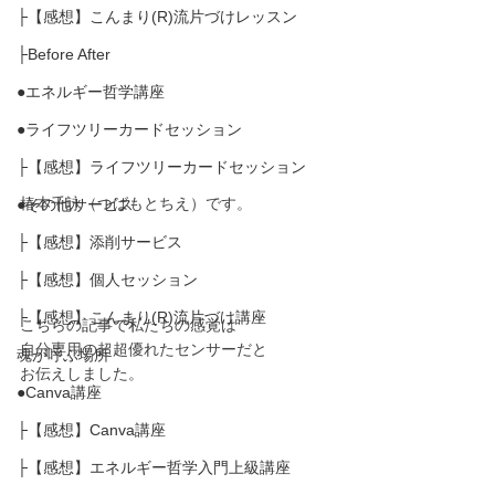
├【感想】こんまり(R)流片づけレッスン
├Before After
●エネルギー哲学講座
●ライフツリーカードセッション
├【感想】ライフツリーカードセッション
椿本千詠（つばもとちえ）です。
●その他サービス
├【感想】添削サービス
├【感想】個人セッション
├【感想】こんまり(R)流片づけ講座
こちらの記事で私たちの感覚は
自分専用の超超優れたセンサーだと
魂が呼ぶ場所
お伝えしました。
●Canva講座
├【感想】Canva講座
├【感想】エネルギー哲学入門上級講座