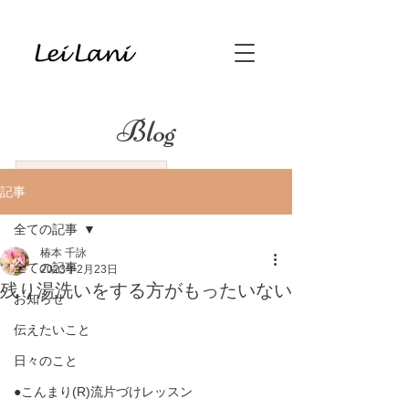
Blog
記事
全ての記事
椿本 千詠
全ての記事
2023年2月23日
残り湯洗いをする方がもったいない
お知らせ
伝えたいこと
日々のこと
●こんまり(R)流片づけレッスン