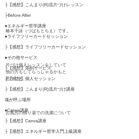
├【感想】こんまり(R)流片づけレッスン
├Before After
●エネルギー哲学講座
椿本千詠（つばもとちえ）です。
●ライフツリーカードセッション
├【感想】ライフツリーカードセッション
●その他サービス
片づけ個人レッスンをしていて
├【感想】添削サービス
他の方もしてらっしゃるかもと
思うこと。
├【感想】個人セッション
├【感想】こんまり(R)流片づけ講座
魂が呼ぶ場所
●Canva講座
お風呂の残り湯での洗濯について
├【感想】Canva講座
├【感想】エネルギー哲学入門上級講座