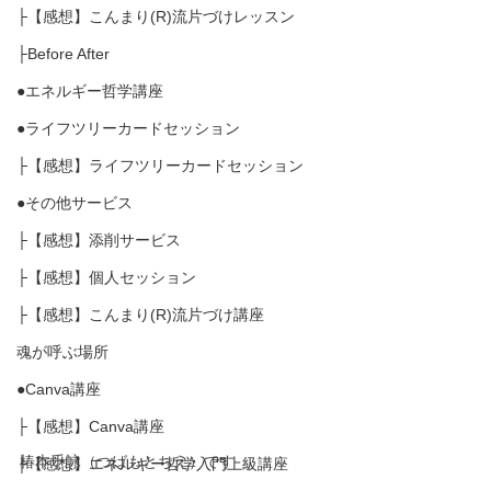
├【感想】こんまり(R)流片づけレッスン
├Before After
●エネルギー哲学講座
●ライフツリーカードセッション
├【感想】ライフツリーカードセッション
●その他サービス
├【感想】添削サービス
├【感想】個人セッション
├【感想】こんまり(R)流片づけ講座
魂が呼ぶ場所
●Canva講座
├【感想】Canva講座
椿本千詠（つばもとちえ）です
├【感想】エネルギー哲学入門上級講座