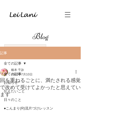
Blog
記事
全ての記事
椿本 千詠
全ての記事
2023年7月10日
回を重ねるごとに、満たされる感覚
お知らせ
で改めて受けてよかったと思えてい
伝えたいこと
ます
日々のこと
●こんまり(R)流片づけレッスン