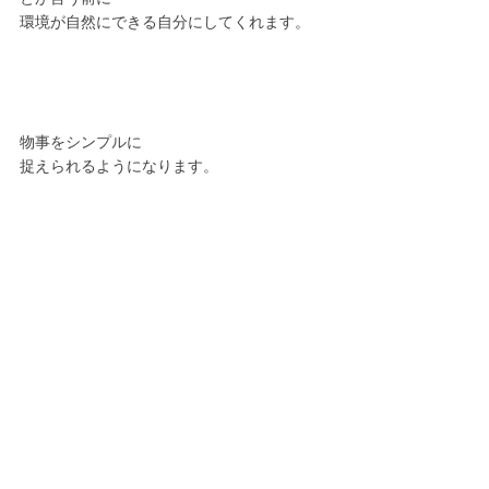
環境が自然にできる自分にしてくれます。
物事をシンプルに
捉えられるようになります。
だってそっちの方が本当は楽だ
という事が体感できるから。
いつの間にか
フットワーク軽く行動している自分に
気づくことでしょう。