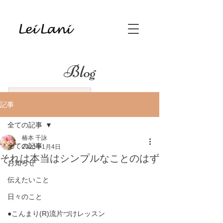
Blog
記事
全ての記事
椿本 千詠
全ての記事
2023年1月4日
それは本当はシンプルなことのはず
お知らせ
伝えたいこと
日々のこと
●こんまり(R)流片づけレッスン