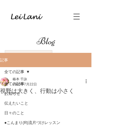
Blog
記事
全ての記事
椿本 千詠
全ての記事
2023年7月22日
視野は大きく、行動は小さく
お知らせ
伝えたいこと
日々のこと
●こんまり(R)流片づけレッスン