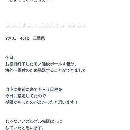
（強制ではありません。）
..∴..∴.∴..∴..∴...∴..∴.∴..∴..∴...∴..∴.∴..∴..∴
.
Yさん　40代　三重県
今日、
お役目終了したモノ達段ボール４箱分、
海外へ寄付のため発送することができました
自宅に集荷に来てもらう日程を
今日に指定してたので、
期限があったのがよかったと思います！
じゃないとズルズル先延ばしに
していたと思います。