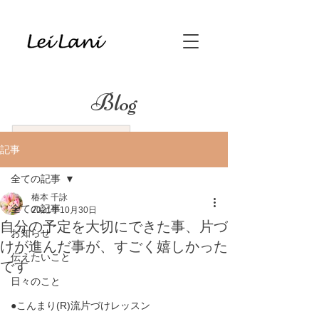
Blog
記事
全ての記事
椿本 千詠
全ての記事
2021年10月30日
自分の予定を大切にできた事、片づ
お知らせ
けが進んだ事が、すごく嬉しかった
伝えたいこと
です
日々のこと
●こんまり(R)流片づけレッスン