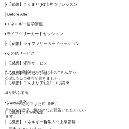
├【感想】こんまり(R)流片づけレッスン
├Before After
●エネルギー哲学講座
●ライフツリーカードセッション
├【感想】ライフツリーカードセッション
●その他サービス
├【感想】添削サービス
ただいま絶賛片づけ祭り中のYさんから
├【感想】個人セッション
公式LINEに報告が届きました。
├【感想】こんまり(R)流片づけ講座
魂が呼ぶ場所
●Canva講座
レッスン期間中は公式LINEに
片づけの近況、気づきなど報告いただいてい
├【感想】Canva講座
ます。
├【感想】エネルギー哲学入門上級講座