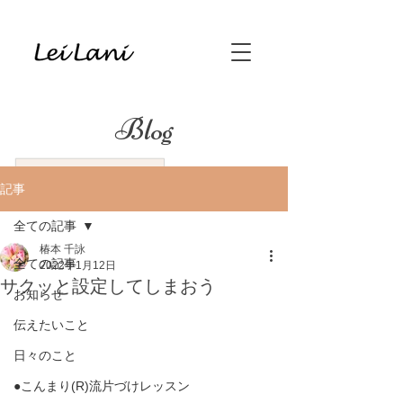
Blog
記事
全ての記事
椿本 千詠
全ての記事
2022年1月12日
サクッと設定してしまおう
お知らせ
伝えたいこと
日々のこと
●こんまり(R)流片づけレッスン