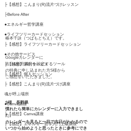
├【感想】こんまり(R)流片づけレッスン
├Before After
●エネルギー哲学講座
●ライフツリーカードセッション
椿本千詠（つばもとちえ）です。
├【感想】ライフツリーカードセッション
●その他サービス
Googleカレンダーに
吉日&新月満月を設定するツール
├【感想】添削サービス
の特典に申し込まれた方S様から
├【感想】個人セッション
ご感想をいただきました。
├【感想】こんまり(R)流片づけ講座
魂が呼ぶ場所
S様　長野県
●Canva講座
慣れたら簡単にカレンダーに入力できまし
├【感想】Canva講座
た。
カレンダーを見ると一目で吉日がわかるので
├【感想】エネルギー哲学入門上級講座
いつから始めようと思ったときに参考にでき