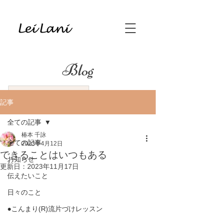
Blog
記事
全ての記事
椿本 千詠
全ての記事
2023年4月12日
できることはいつもある
お知らせ
更新日：
2023年11月17日
伝えたいこと
日々のこと
●こんまり(R)流片づけレッスン