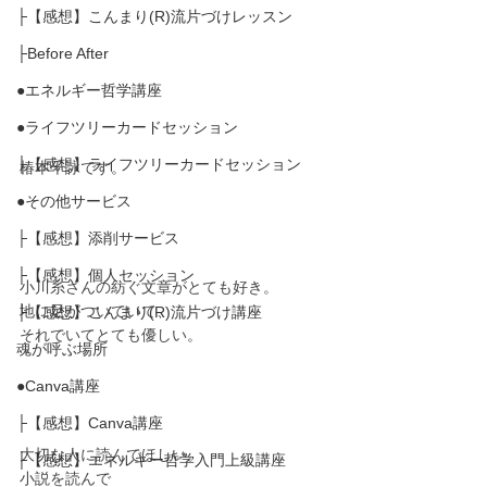
├【感想】こんまり(R)流片づけレッスン
├Before After
●エネルギー哲学講座
●ライフツリーカードセッション
├【感想】ライフツリーカードセッション
椿本千詠です。
●その他サービス
├【感想】添削サービス
├【感想】個人セッション
小川糸さんの紡ぐ文章がとても好き。
地に足がついていて、
├【感想】こんまり(R)流片づけ講座
それでいてとても優しい。
魂が呼ぶ場所
●Canva講座
├【感想】Canva講座
大切な人に読んでほしい。
├【感想】エネルギー哲学入門上級講座
小説を読んで