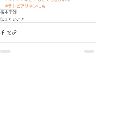
#ラトビアリネンにも
椿本千詠
伝えたいこと
すべて表示
最新記事