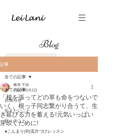
Blog
記事
全ての記事
椿本 千詠
全ての記事
2023年5月2日
「根を張ってどの草も命をつないで
お知らせ
いく。根っ子同志繋がり合うて、生
伝えたいこと
き延びる力を蓄える!元気いっぱい
日々のこと
芽吹くために!
●こんまり(R)流片づけレッスン