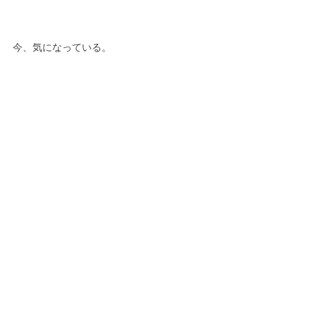
今、気になっている。
それがあなたにとっての最善です。
何でもいい。
目の前に気になることがあるなら
やってみればいい。
違ったとわかったらまた次へ進めます。
やってみないとそれすらもわかりません。