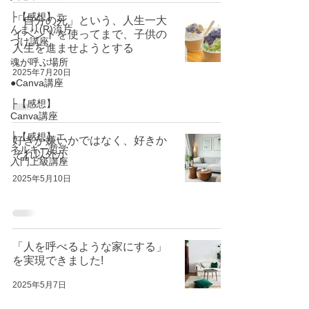
├【感想】こ
「自分の死」という、人生一大
んまり(R)流片
イベントを使ってまで、子供の
づけ講座
人生を進ませようとする
魂が呼ぶ場所
2025年7月20日
●Canva講座
├【感想】
Canva講座
├【感想】エ
好きか嫌いかではなく、好きか
ネルギー哲学
それ以外か
入門上級講座
2025年5月10日
「人を呼べるような家にする」
を実現できました!
2025年5月7日