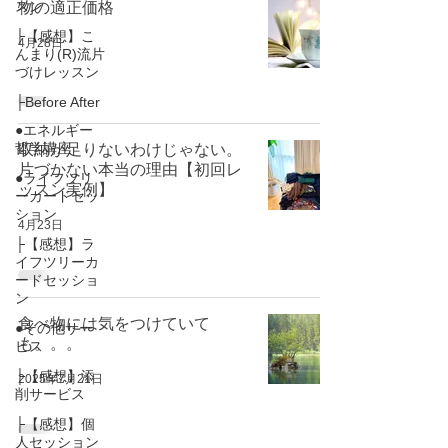
スン
物の適正価格
├【感想】こ
4月28日
んまり(R)流片
づけレッスン
├Before After
●エネルギー
哲学講座
収納が足りないわけじゃない。
片づかない本当の理由【初回レ
●ライフツリ
ッスン実例】
ーカードセッ
ション
4月23日
├【感想】ラ
イフツリーカ
ードセッショ
ン
食べ物には気をつけていて
●その他サー
も。。。
ビス
├【感想】添
2025年7月21日
削サービス
├【感想】個
人セッション