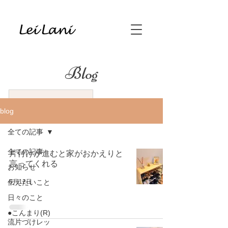
Blog
blog
全ての記事
全ての記事
片付けが進むと家がおかえりと
言ってくれる
お知らせ
6月12日
伝えたいこと
日々のこと
●こんまり(R)
流片づけレッ